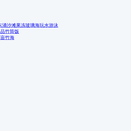
、东涌沙滩果冻玻璃海玩水游泳
，品竹筒饭
万亩竹海