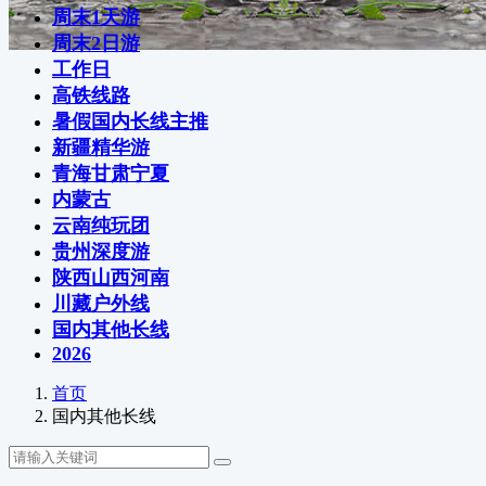
周末1天游
周末2日游
工作日
高铁线路
暑假国内长线主推
新疆精华游
青海甘肃宁夏
内蒙古
云南纯玩团
贵州深度游
陕西山西河南
川藏户外线
国内其他长线
2026
首页
国内其他长线