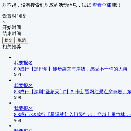
对不起，没有搜索到对应的活动信息，试试
查看全部
哦！
设置时间段
×
开始时间
结束时间
提交
取消
相关推荐
我要报名
8.9成行【黑排角】徒步惠东海岸线，感受不一样的大海
¥99
我要报名
8.8成行【深圳“圣象天门”】打卡新晋网红景点穿鼻岩
¥98
我要报名
8.8成行/8.9成行【星溪线】入门级徒步，穿越十里竹林
¥68