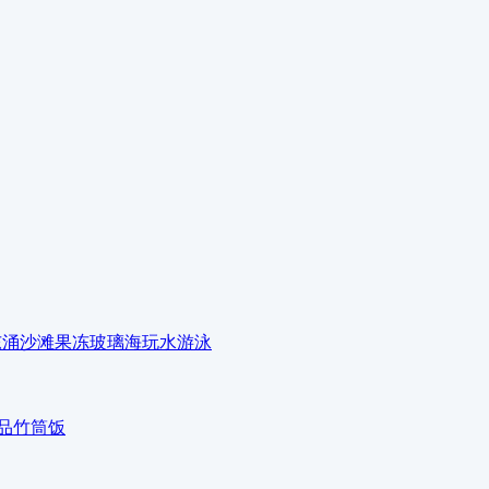
、东涌沙滩果冻玻璃海玩水游泳
，品竹筒饭