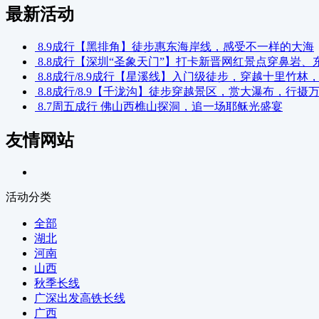
最新活动
8.9成行【黑排角】徒步惠东海岸线，感受不一样的大海
8.8成行【深圳“圣象天门”】打卡新晋网红景点穿鼻岩
8.8成行/8.9成行【星溪线】入门级徒步，穿越十里竹林
8.8成行/8.9【千泷沟】徒步穿越景区，赏大瀑布，行摄
8.7周五成行 佛山西樵山探洞，追一场耶稣光盛宴
友情网站
活动分类
全部
湖北
河南
山西
秋季长线
广深出发高铁长线
广西