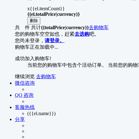
x{{el.itemCount}}
{{el.totalPrice|currency}}
删除
共
件
共计
{{totalPrice|currency}}
去购物车
您的购物车空空如也，赶紧
去选购
吧。
您尚未登录，
请登录。
购物车正在加载中...
成功加入购物车!
当前您的购物车中包含
个活动订单。
当前您的购物
继续浏览
去购物车
微信咨询
QQ 咨询
客服热线
({{el.name}})
分享