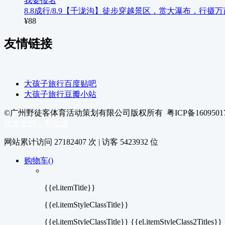
我要报名
8.8成行/8.9【千泷沟】徒步穿越景区，赏大瀑布，行摄
¥88
友情链接
大孩子旅行百度贴吧
大孩子旅行豆瓣小站
©广州野徒客体育活动策划有限公司版权所有 粤ICP备16095017
技术支持：赛会通
网站累计访问
27182407
次 | 访客
5423932
位
购物车(
)
{{el.itemTitle}}
{{el.itemStyleClassTitle}}
{{el.itemStyleClassTitle}} {{el.itemStyleClass2Titles}}